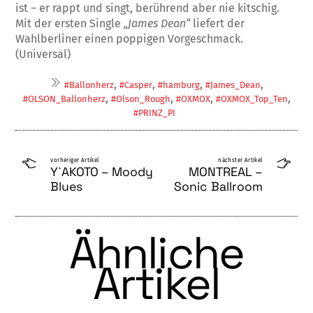
ist – er rappt und singt, berührend aber nie kitschig.
Mit der ersten Single
„Ja­mes Dean“
liefert der
Wahlberliner einen poppigen Vorgeschmack.
(Universal)
,
,
,
,
#Ballonherz
#Casper
#hamburg
#Ja­mes_Dean
,
,
,
,
#OLSON_Ballonherz
#Olson_Rough
#OXMOX
#OXMOX_Top_Ten
#PRINZ_PI
vorheriger Artikel
nächster Artikel
Y`AKOTO – Moody
MONTREAL –
Blues
Sonic Ballroom
Ähnliche
Artikel