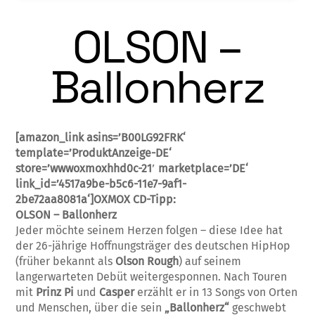
OLSON –
Ballonherz
[amazon_link asins=’B00LG92FRK‘
template=’ProduktAnzeige-DE‘
store=’wwwoxmoxhhd0c-21′ marketplace=’DE‘
link_id=’4517a9be-b5c6-11e7-9af1-
2be72aa8081a‘]OXMOX CD-Tipp:
OLSON – Ballonherz
Jeder möchte seinem Herzen folgen – diese Idee hat
der 26-jährige Hoffnungsträger des deutschen HipHop
(früher bekannt als
Olson Rough
) auf seinem
langerwarteten Debüt weitergesponnen. Nach Touren
mit
Prinz Pi
und
Casper
erzählt er in 13 Songs von Orten
und Menschen, über die sein
„Ballonherz“
geschwebt