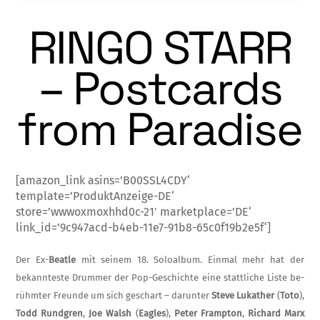
RINGO STARR
– Postcards
from Paradise
[amazon_link asins=’B00SSL4CDY‘
template=’ProduktAnzeige-DE‘
store=’wwwoxmoxhhd0c-21′ marketplace=’DE‘
link_id=’9c947acd-b4eb-11e7-91b8-65c0f19b2e5f‘]
Der Ex-
Beatle
mit seinem 18. Soloalbum. Einmal mehr hat der
bekannteste Drummer der Pop-Geschichte eine stattliche Liste be­
rühmter Freunde um sich geschart – darunter
Steve Lukather
(
Toto
),
Todd Rundgren
,
Joe Walsh
(
Eagles
),
Peter Frampton
,
Rich­ard Marx