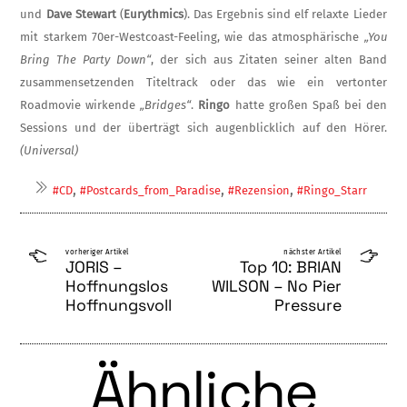
und
Dave Stewart
(
Eurythmics
). Das Ergebnis sind elf relaxte Lieder
mit star­kem 70er-Westcoast-Feeling, wie das atmos­phärische
„You
Bring The Party Down“
, der sich aus Zitaten seiner alten Band
zusammen­setzenden Titeltrack oder das wie ein verton­ter
Roadmovie wirkende
„Bridges“
.
Ringo
hatte großen Spaß bei den
Sessions und der überträgt sich augenblicklich auf den Hörer.
(Universal)
,
,
,
#CD
#Postcards_from_Paradise
#Rezension
#Ringo_Starr
vorheriger Artikel
nächster Artikel
JORIS –
Top 10: BRIAN
Hoffnungslos
WILSON – No Pier
Hoffnungsvoll
Pressure
Ähnliche