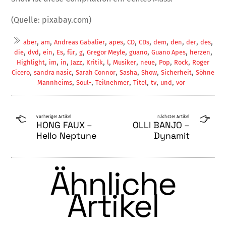
(Quelle: pixabay.com)
,
,
,
,
,
,
,
,
,
,
aber
am
Andreas Gabalier
apes
CD
CDs
dem
den
der
des
,
,
,
,
,
,
,
,
,
,
die
dvd
ein
Es
für
g
Gregor Meyle
guano
Guano Apes
herzen
,
,
,
,
,
,
,
,
,
,
Highlight
im
in
Jazz
Kritik
l
Musiker
neue
Pop
Rock
Roger
,
,
,
,
,
,
Cicero
sandra nasic
Sarah Connor
Sasha
Show
Sicherheit
Söhne
,
,
,
,
,
,
Mannheims
Soul-
Teilnehmer
Titel
tv
und
vor
vorheriger Artikel
nächster Artikel
HONG FAUX –
OLLI BANJO –
Hello Neptune
Dynamit
Ähnliche
Artikel