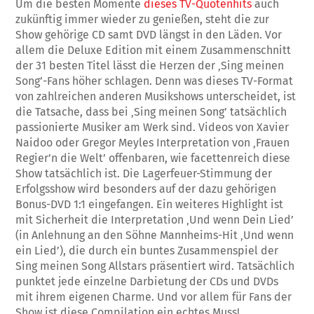
Um die besten Momente
dieses TV-Quotenhits
auch
zukünftig immer wieder zu genießen, steht die zur
Show gehörige CD samt DVD längst in den Läden. Vor
allem die Deluxe Edition mit einem Zusammenschnitt
der 31 besten Titel lässt die Herzen der ‚Sing meinen
Song’-Fans höher schlagen. Denn was dieses TV-Format
von zahlreichen anderen Musikshows unterscheidet, ist
die Tatsache, dass bei ‚Sing meinen Song’ tatsächlich
passionierte Musiker am Werk sind. Videos von Xavier
Naidoo oder Gregor Meyles Interpretation von ‚Frauen
Regier’n die Welt’ offenbaren, wie facettenreich diese
Show tatsächlich ist. Die Lagerfeuer-Stimmung der
Erfolgsshow wird besonders auf der dazu gehörigen
Bonus-DVD 1:1 eingefangen. Ein weiteres Highlight ist
mit Sicherheit die Interpretation ‚Und wenn Dein Lied’
(in Anlehnung an den Söhne Mannheims-Hit ‚Und wenn
ein Lied’), die durch ein buntes Zusammenspiel der
Sing meinen Song Allstars präsentiert wird. Tatsächlich
punktet jede einzelne Darbietung der CDs und DVDs
mit ihrem eigenen Charme. Und vor allem für Fans der
Show ist diese Compilation ein echtes Muss!