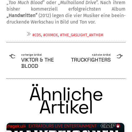
„
Too Much Blood
“ oder „
Mulholland Dri­­ve
“. Nach ihrem
bisher kommerziell er­folg­­­reichs­ten Album
„Handwritten“
(2012) le­gen die vier Musiker eine be­ein­
druck­ende Werkschau in Bild und Ton vor.
,
,
#CDS
#OXMOX
#THE_GASLIGHT_ANTHEM
vorheriger Artikel
nächster Artikel
VIKTOR & THE
TRUCKFIGHTERS
BLOOD
Ähnliche
Artikel