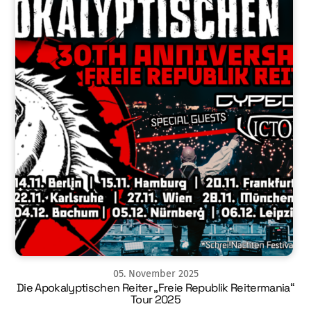
05
.
November
2025
Die Apokalyptischen Reiter „Freie Republik Reitermania“
Tour 2025