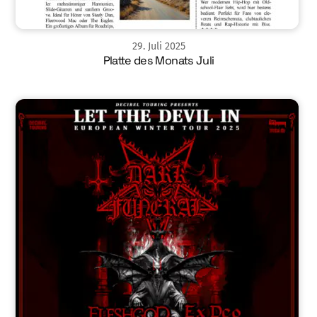
29
.
Juli
2025
Platte des Monats Juli