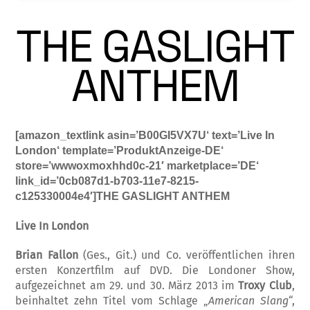
THE GASLIGHT
ANTHEM
[amazon_textlink asin=’B00GI5VX7U‘ text=’Live In
London‘ template=’ProduktAnzeige-DE‘
store=’wwwoxmoxhhd0c-21′ marketplace=’DE‘
link_id=’0cb087d1-b703-11e7-8215-
c125330004e4′]THE GASLIGHT ANTHEM
Live In London
Brian Fallon
(Ges., Git.) und Co. ver­öf­fent­lichen ihren
ersten Konzertfilm auf DVD. Die Londoner Show,
aufgezeichnet am 29. und 30. März 2013 im
Troxy Club
,
be­in­hal­tet zehn Titel vom Schlage „
American Sla­ng
“,