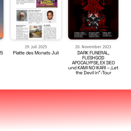
29
.
Juli
2025
20
.
November
2023
25
Platte des Monats Juli
DARK FUNERAL,
FLESHGOD
APOCALYPSE, EX DEO
und KAMI NO IKARI – ‚Let
the Devil in“-Tour