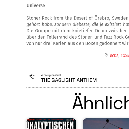
Universe
Stoner-Rock from the Desert of Örebro, Swe­den.
gehört habe, sondern die
bes­te, die je existiert ha
Die Grup­pe mit dem knietiefen Doom zwi­sche
über den Tellerrand des Stoner- und Fuzz Rock-G
von nur drei Kerlen aus den Boxen gedonnert wir
,
#CDS
#OX
vorheriger Artikel
THE GASLIGHT ANTHEM
Ähnlich