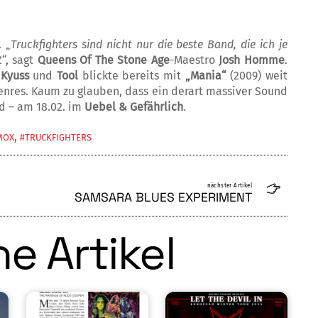
 „
Truckfighters sind nicht nur die beste Band, die ich je
t
“, sagt
Queens Of The Stone Age
-Maestro
Josh Homme
.
n
Kyuss
und
Tool
blickte bereits mit
„Mania“
(2009) weit
enres. Kaum zu glauben, dass ein derart massiver Sound
d – am 18.02. im
Uebel & Gefähr­lich
.
,
MOX
#TRUCKFIGHTERS
nächster Artikel
SAMSARA BLUES EXPERIMENT
e Artikel