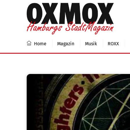
Skip
to
content
Home
Magazin
Musik
ROXX