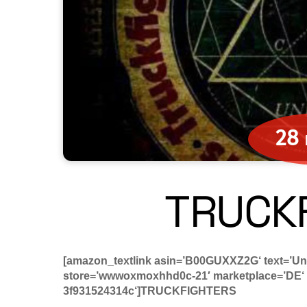
28
TRUCK
[amazon_textlink asin=’B00GUXXZ2G‘ text=’Un
store=’wwwoxmoxhhd0c-21′ marketplace=’DE‘ l
3f931524314c‘]TRUCKFIGHTERS