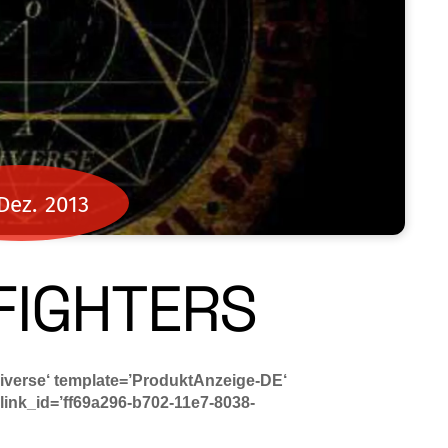
Dez.
2013
FIGHTERS
iverse‘ template=’ProduktAnzeige-DE‘
ink_id=’ff69a296-b702-11e7-8038-