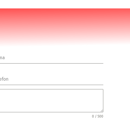
rma
efon
0 / 500