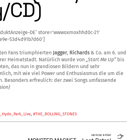
y/CD)
oduktAnzeige-DE‘ store=’wwwoxmoxhhd0c-21′
9e9e-53d4d91b7d60′]
sten Fans triumphierten
Jagger
,
Rich­ards
& Co. am 6. und
ihrer Heimatstadt. Natürlich wurde von
„Start Me Up“
bis
oten, das nun in grandiosen Bildern und sehr
nlich, mit wie viel Power und Enthu­si­as­mus die um die
. Besonders erfreu­lich: der zwei Songs umfassende
sion)
,
Hyde_Park_Live
#THE_ROLLING_STONES
nächster Artikel