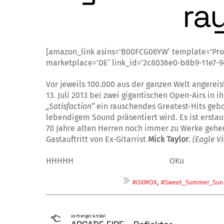
ra
[amazon_link asins=’B00FCG06YW‘ template=’Pr
marketplace=’DE‘ link_id=’2c8036e0-b8b9-11e7-
Vor jeweils 100.000 aus der ganzen Welt an­gerei
13. Juli 2013 bei zwei gigantischen Open-Airs in 
„Sa­tis­faction“
ein rauschendes Greatest-Hits ge­b
lebendigem Sound präsentiert wird. Es ist er­stau
70 Jahre alten Herren noch immer zu Werke gehen
Gastauftritt von Ex-Gitarrist
Mick Taylor
.
(Eagle Vi
HHHHH OKu
,
#OXMOX
#Sweet_Summer_Sun_
vorheriger Artikel