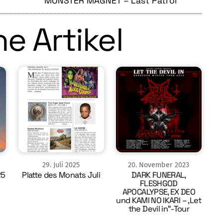
MONSTER MAGNET – Last Patrol
e Artikel
29
.
Juli
2025
20
.
November
2023
25
Platte des Monats Juli
DARK FUNERAL,
FLESHGOD
APOCALYPSE, EX DEO
und KAMI NO IKARI – ‚Let
the Devil in“-Tour