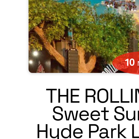
10
THE ROLLI
Sweet Su
Hyde Park L