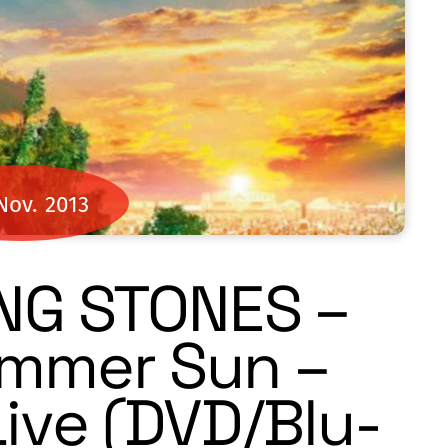
Nov.
2013
NG STONES –
mmer Sun –
ive (DVD/Blu-