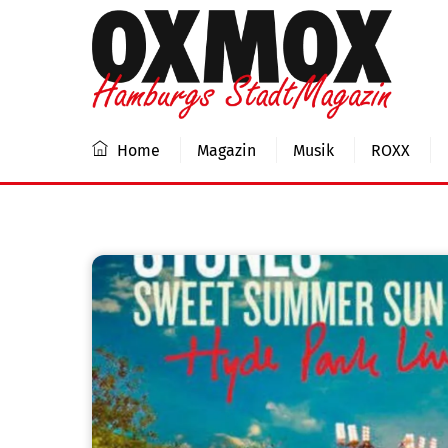
Skip
to
content
Home
Magazin
Musik
ROXX