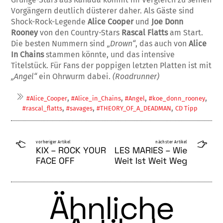
Vorgängern deutlich düs­terer daher. Als Gäste sind
Shock-Rock-Le­gende
Alice Cooper
und
Joe Donn
Rooney
von den Country-Stars
Rascal Flatts
am Start.
Die besten Nummern sind
„Drown“
, das auch von
Alice
In Chains
stammen kön­nte, und das intensive
Titelstück. Für Fans der poppigen letzten Platten ist mit
„Angel“
ein Ohrwurm dabei.
(Roadrunner)
,
,
,
,
#Alice_Cooper
#Alice_in_Chains
#Angel
#koe_donn_rooney
,
,
,
#rascal_flatts
#savages
#THEORY_OF_A_DEADMAN
CD Tipp
vorheriger Artikel
nächster Artikel
KIX – ROCK YOUR
LES MARIES – Wie
FACE OFF
Weit Ist Weit Weg
Ähnliche