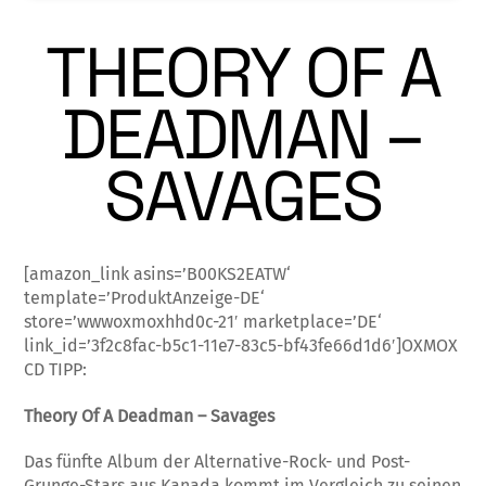
THEORY OF A
DEADMAN –
SAVAGES
[amazon_link asins=’B00KS2EATW‘
template=’ProduktAnzeige-DE‘
store=’wwwoxmoxhhd0c-21′ marketplace=’DE‘
link_id=’3f2c8fac-b5c1-11e7-83c5-bf43fe66d1d6′]OXMOX
CD TIPP:
Theory Of A Deadman – Savages
Das fünfte Album der Alternative-Rock- und Post-
Grunge-Stars aus Kanada kommt im Vergleich zu seinen