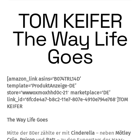
TOM KEIFER
The Way Life
Goes
[amazon_link asins=’B074TRL14D‘
template=’ProduktAnzeige-DE‘
store=’wwwoxmoxhhd0c-21′ marketplace=’DE‘
link_id=’6fcde4a7-b8c2-11e7-807e-4910e794e768′]TOM
KEIFER
The Way Life Goes
Mitte der 80er zählte er mit
Cinderella
– neben
Mötley
Crüe
,
Poison
und
Rat
t – zu den Superstars der Haar­