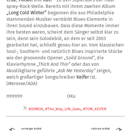
spray-Rock-Welle. Bereits mit ihrem zweiten Album
„Long Cold Winter“
begannen die aus Philadelphia
stam­menden Musiker verstärkt Blues-Ele­mente in
ihren Sound einzubauen. Dass diese Momente immer
ihre besten wa­ren, scheint dem Sänger selbst klar zu
sein, denn sein Solodebüt, an dem er seit 2003
gearbeitet hat, schließt genau hier an. Vom klassischen
Soul-, South­ern- und natürlich Blues inspirierte Stü­cke
wie der groovende Opener
„Soild Ground“
, die
Klavierhymne
„Thick And Thin“
oder das von
Akustikgitarre geführte
„Ask Me Yesterday“
zeigen,
welch großartiger Songschreiber
Kei­fer
ist.
(
Merovee/ADA
)
HHHHH OKu
,
,
#OXMOX
#The_Way_Life_Goes
#TOM_KEIFER
vorheriger Artikel
nächster Artikel