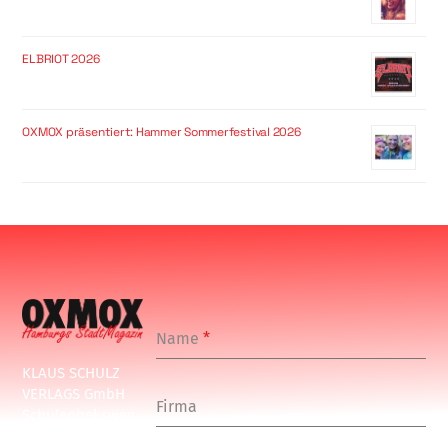
ELBRIOT 2026
OXMOX präsentiert: Hammer Sommerfestival 2026
Name
*
KLAUS SCHULZ
VERLAGS GmbH
Firma
Schulenbeksweg
1