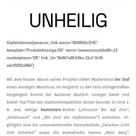
UNHEILIG
Gipfelstürmer[amazon_link asins=’B00NAILEHC‘
template=’ProduktAnzeige-DE‘ store=’wwwoxmoxhhd0c-21′
marketplace=’DE‘ link_id=’9b867a8f-b5bc-11e7-9c5f-
edcf9291a966′]
Mit dem finalen Album seines Projekts liefert Mastermind
Der Graf
einen würdigen Ab­schluss. Im Vergleich zu den teils schlager­haften
Vorgängern kommt der Aachener deutlich rockiger daher und
bietet Top-Titel des stadionkompatiblen Düster-Sounds: Es sind z.
B. drei deftige
Rammstein
-Bretter (
„Hinunter Bis Auf Eins“
,
„Goldrausch“
und
„Wir sind die Gipfelstürmer“
) enthalten. Hi­
ghlights sind die unkonventionelle Klavier­ballade
„Zwischen Licht
Und Schatten“
so­wie die dramatische Hymne
„Mein Berg“
.