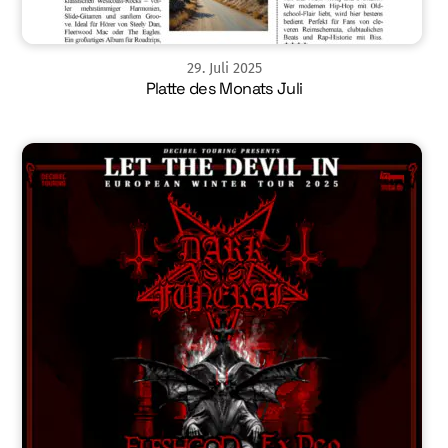
29
.
Juli
2025
Platte des Monats Juli