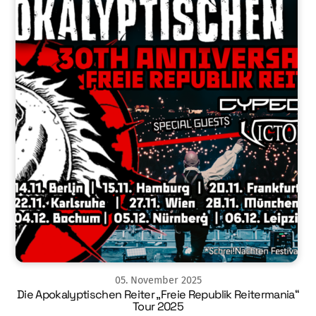
05
.
November
2025
Die Apokalyptischen Reiter „Freie Republik Reitermania“
Tour 2025