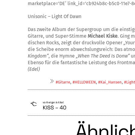
marketplace=’DE‘ link_id=’cb924b8c-b5c0-11e7-
Unisonic – Light Of Dawn
Das zweite Album der Supergroup um die einsti
Gitarre, und Super-Stimme
Michael Kiske
. Ging 
dischen Rocks, zeigt der druckvolle Opener
„You
die Scheibe enorm ab­wechslungsreich: Das atm
Kingdom“
, die Hymne
„When The Deed Is Donw“
un
Ebenso für die fantasti­sche Leistung des Frontm
(Edel)
,
,
,
#Gitarre
#HELLOWEEN
#Kai_Hansen
#Ligh
vorheriger Artikel
KISS – 40
Ähnlich