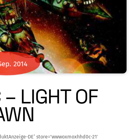
Sep.
2014
 – LIGHT OF
AWN
duktAnzeige-DE‘ store=’wwwoxmoxhhd0c-21′