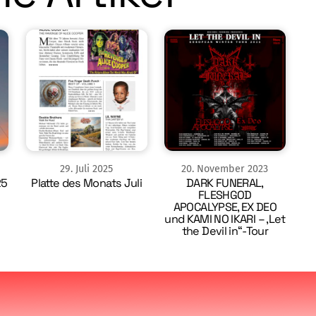
29
.
Juli
2025
20
.
November
2023
25
Platte des Monats Juli
DARK FUNERAL,
FLESHGOD
APOCALYPSE, EX DEO
und KAMI NO IKARI – ‚Let
the Devil in“-Tour