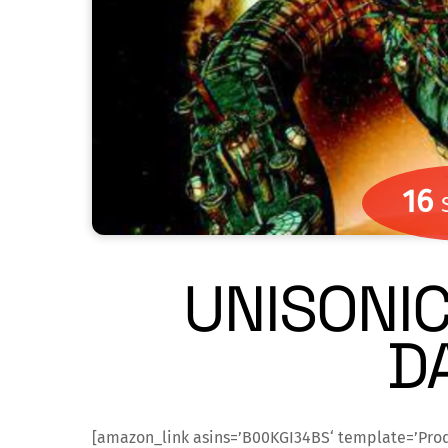
16
UNISONIC
D
[amazon_link asins=’B00KGI34BS‘ template=’Pro