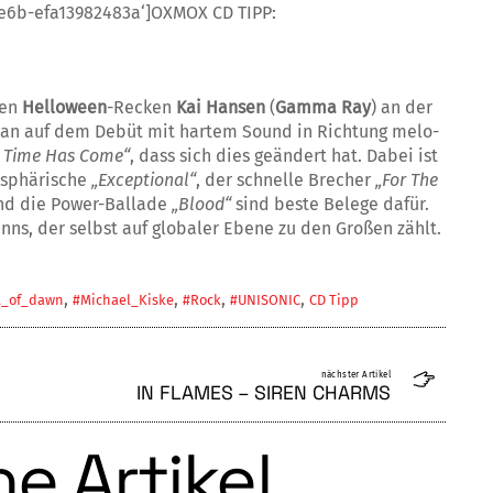
8e6b-efa13982483a‘]OXMOX CD TIPP:
gen
Helloween
-Recken
Kai Hansen
(
Gamma Ray
) an der
man auf dem Debüt mit hartem Sound in Richtung melo­
r Time Has Come“
, dass sich dies geän­dert hat. Dabei ist
osphärische
„Ex­ceptional“
, der schnelle Brecher
„For The
d die Power-Ballade
„Blood“
sind beste Belege dafür.
anns, der selbst auf globaler Ebene zu den Großen zählt.
,
,
,
,
t_of_dawn
#Michael_Kiske
#Rock
#UNISONIC
CD Tipp
nächster Artikel
IN FLAMES – SIREN CHARMS
e Artikel