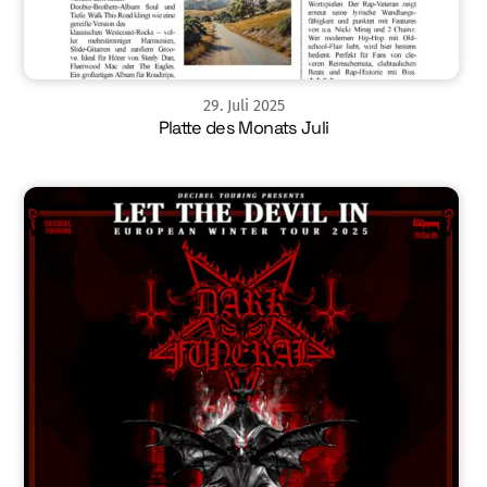
29
.
Juli
2025
Platte des Monats Juli