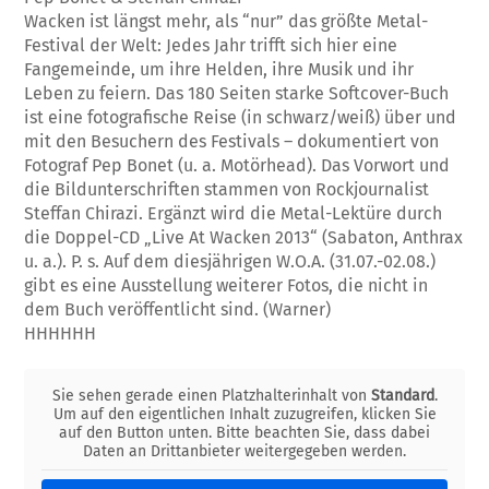
Wacken ist längst mehr, als “nur” das größte Metal-
Festival der Welt: Jedes Jahr trifft sich hier eine
Fangemeinde, um ihre Helden, ihre Musik und ihr
Leben zu feiern. Das 180 Sei­ten starke Softcover-Buch
ist eine fotografi­sche Reise (in schwarz/weiß) über und
mit den Besuchern des Festivals – dokumentiert von
Fotograf Pep Bonet (u. a. Motörhead). Das Vorwort und
die Bildunterschriften stam­men von Rockjournalist
Steffan Chirazi. Er­gänzt wird die Metal-Lektüre durch
die Dop­pel-CD „Live At Wacken 2013“ (Sabaton, Anthrax
u. a.). P. s. Auf dem diesjährigen W.O.A. (31.07.-02.08.)
gibt es eine Ausstel­lung weiterer Fotos, die nicht in
dem Buch veröffentlicht sind. (Warner)
HHHHHH
Sie sehen gerade einen Platzhalterinhalt von
Standard
.
Um auf den eigentlichen Inhalt zuzugreifen, klicken Sie
auf den Button unten. Bitte beachten Sie, dass dabei
Daten an Drittanbieter weitergegeben werden.