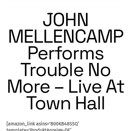
JOHN
MELLENCAMP
Performs
Trouble No
More – Live At
Town Hall
[amazon_link asins=’B00KB48SSQ‘
template=’ProduktAnzeige-DE‘