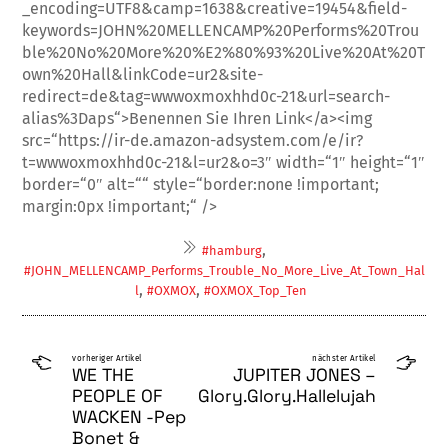
_encoding=UTF8&camp=1638&creative=19454&field-
keywords=JOHN%20MELLENCAMP%20Performs%20Trou
ble%20No%20More%20%E2%80%93%20Live%20At%20T
own%20Hall&linkCode=ur2&site-
redirect=de&tag=wwwoxmoxhhd0c-21&url=search-
alias%3Daps“>Benennen Sie Ihren Link</a><img
src=“https://ir-de.amazon-adsystem.com/e/ir?
t=wwwoxmoxhhd0c-21&l=ur2&o=3″ width=“1″ height=“1″
border=“0″ alt=““ style=“border:none !important;
margin:0px !important;“ />
,
#hamburg
#JOHN_MELLENCAMP_Performs_Trouble_No_More_Live_At_Town_Hal
,
,
l
#OXMOX
#OXMOX_Top_Ten
vorheriger Artikel
nächster Artikel
WE THE
JUPITER JONES –
PEOPLE OF
Glory.Glory.Hallelujah
WACKEN -Pep
Bonet &