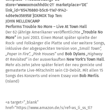
store=’wwwoxmoxhhd0c-21′ marketplace=’DE‘
link_id=’65476880-b5c6-11e7-9142-
4d6e9e356958′]OXMOX Top Ten:
JOHN MELLENCAMP
Performs Trouble No More – Live At Town Hall
Der 62-jährige Amerikaner veröffentlichte
„Trouble No
More“
im Juni 2003. Einen Monat später spielte der
Rock- und Folksän­ger die Platte und vier weitere Songs,
inklu­sive der abgespeckten Version von
„Small Town“,
„Paper In Fire“, „Pink Houses“
und
Bob Dylans
„Highway
61 Revisited“
in der ausverkauften
New York’s Town Hall
.
Mehr als zehn Jahre später feiert der neu gemixte und
gemasterte Live-Mitschnitt sein CD-De­büt. Mit allen 15
Songs des Konzerts und ei­nem Essay von
Bob Merlis
.
(Island)
<a target=“_blank“
href=“https://www.amazon.de/s/ref=as_li_ss_tl?