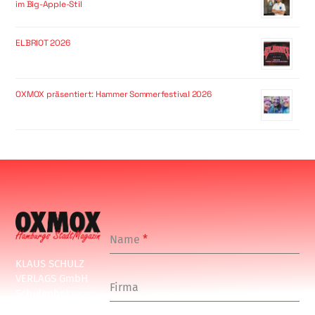
im Big-Apple-Stil
ELBRIOT 2026
OXMOX präsentiert: Hammer Sommerfestival 2026
Name
*
KLAUS SCHULZ
VERLAGS GmbH
Firma
Schulenbeksweg
1