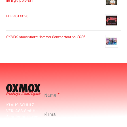
im Big-Apple-Stil
ELBRIOT 2026
OXMOX präsentiert: Hammer Sommerfestival 2026
Name
*
KLAUS SCHULZ
VERLAGS GmbH
Firma
Schulenbeksweg
1