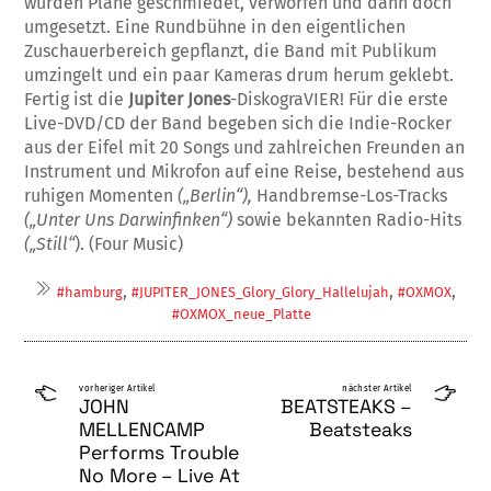
wurden Pläne geschmiedet, verworfen und dann doch
umgesetzt. Eine Rundbühne in den eigentlichen
Zuschauerbereich gepflanzt, die Band mit Publikum
umzingelt und ein paar Kameras drum herum geklebt.
Fertig ist die
Jupiter Jones
-DiskograVIER! Für die erste
Live-DVD/CD der Band begeben sich die Indie-Rocker
aus der Eifel mit 20 Songs und zahlreichen Freunden an
Instrument und Mikrofon auf eine Reise, bestehend aus
ruhigen Momenten
(„Berlin“),
Handbremse-Los-Tracks
(„Unter Uns Darwinfinken“)
sowie bekannten Radio-Hits
(„Still“
). (Four Music)
,
,
,
#hamburg
#JUPITER_JONES_Glory_Glory_Hallelujah
#OXMOX
#OXMOX_neue_Platte
vorheriger Artikel
nächster Artikel
JOHN
BEATSTEAKS –
MELLENCAMP
Beatsteaks
Performs Trouble
No More – Live At