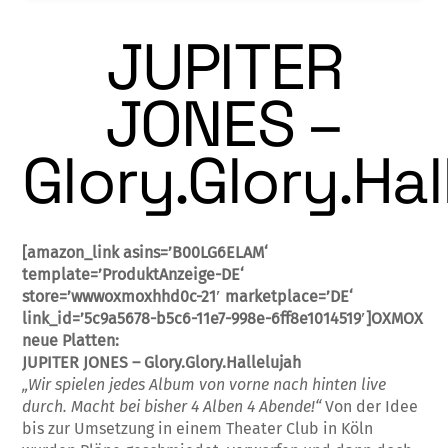
JUPITER
JONES –
Glory.Glory.Hal
[amazon_link asins=’B00LG6ELAM‘
template=’ProduktAnzeige-DE‘
store=’wwwoxmoxhhd0c-21′ marketplace=’DE‘
link_id=’5c9a5678-b5c6-11e7-998e-6ff8e1014519′]OXMOX
neue Platten:
JUPITER JONES – Glory.Glory.Hallelujah
„Wir spielen jedes Album von vorne nach hinten live
durch. Macht bei bisher 4 Alben 4 Abende!“
Von der Idee
bis zur Umsetzung in einem Theater Club in Köln