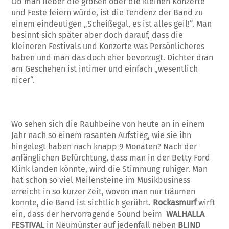
Ob man lieber die großen oder die kleinen Konzerte
und Feste feiern würde, ist die Tendenz der Band zu
einem eindeutigen „Scheißegal, es ist alles geil!“. Man
besinnt sich später aber doch darauf, dass die
kleineren Festivals und Konzerte was Persönlicheres
haben und man das doch eher bevorzugt. Dichter dran
am Geschehen ist intimer und einfach „wesentlich
nicer“.
Wo sehen sich die Rauhbeine von heute an in einem
Jahr nach so einem rasanten Aufstieg, wie sie ihn
hingelegt haben nach knapp 9 Monaten? Nach der
anfänglichen Befürchtung, dass man in der Betty Ford
Klink landen könnte, wird die Stimmung ruhiger. Man
hat schon so viel Meilensteine im Musikbusiness
erreicht in so kurzer Zeit, wovon man nur träumen
konnte, die Band ist sichtlich gerührt.
Rockasmurf
wirft
ein, dass der hervorragende Sound beim
WALHALLA
FESTIVAL
in Neumünster auf jedenfall neben
BLIND