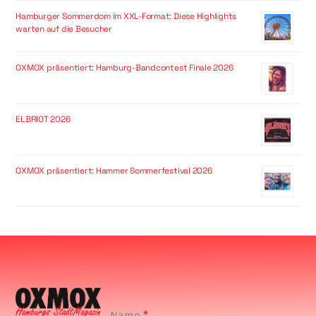
Hamburger Sommerdom im XXL-Format: Diese Highlights
warten auf die Besucher
OXMOX präsentiert: Hamburg-Bandcontest Finale 2026
ELBRIOT 2026
OXMOX präsentiert: Hammer Sommerfestival 2026
Name
*