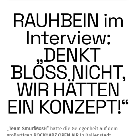
RAUHBEIN im
Interview:
„DENKT
BLOSS NICHT,
WIR HÄTTEN
EIN KONZEPT!“
„
Team SmurfMosH
“ hatte die Gelegenheit auf dem
großartigen
ROCKHARZ OPEN AIR
in Ballenstedt,