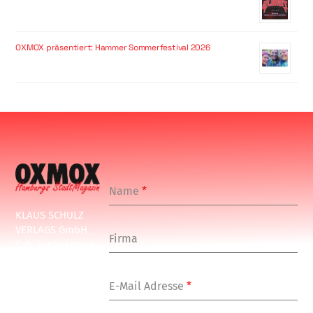
OXMOX präsentiert: Hammer Sommerfestival 2026
Name
*
KLAUS SCHULZ
VERLAGS GmbH
Firma
Schulenbeksweg
1
20535 Hamburg
E-Mail Adresse
*
Tel: +49-(0)-40-