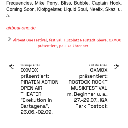
Frequencies, Mike Perry
,
Bliss, Bubble, Captain Hook,
Coming Soon, Klofpgeister, Liquid Soul, Neelix, Skazi u.
a.
airbeat-one.de
,
,
,
Airbeat One Festival
festival
Flugplatz Neustadt-Glewe
OXMOX
,
präsentiert
paul kalkbrenner
vorheriger Artikel
nächster Artikel
OXMOX
OXMOX
präsentiert:
präsentiert:
PIRATEN ACTION
ROSTOCK ROCKT
OPEN AIR
MUSIKFESTIVAL
THEATER
m. Beginner u. a.,
"Exekution in
27.-29.07., IGA
Cartagena",
Park Rostock
23.06.-02.09.