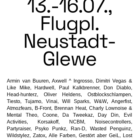
13.-16.07.,
Flugpl.
Neustadt-
Glewe
Armin van Buuren, Axwell ^ Ingrosso, Dimitri Vegas &
Like Mike, Hardwell, Paul Kalkbrenner, Don Diablo,
Head-hunterz, Oliver Heldens, Ostblockschlampen,
Tiesto, Tuja­mo, Vinai, Will Sparks, W&W
,
Angerfist,
Atmozfears, B-Front, Brennan Heat, Charly Lownoise &
Mental Theo, Coone, Da Tweekaz, Day Din, Evil
Activities, Korsakoff, NCBM, Noisecontrollers,
Partyraiser, Psyko Punkz, Ran-D, Wasted Penguinz,
Wildstylez, Zatox
,
Alle Farben, Gestört aber GeiL, Lost