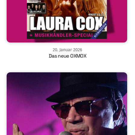
20
.
Januar
2026
Das neue OXMOX