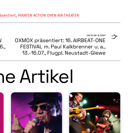
,
äsentiert
PIRATEN ACTION OPEN AIR THEATER
nächster Artikel
W
OXMOX präsentiert: 16. AIRBEAT-ONE
6.,
FESTIVAL m. Paul Kalkbrenner u. a.,
13.-16.07., Flugpl. Neustadt-Glewe
e Artikel