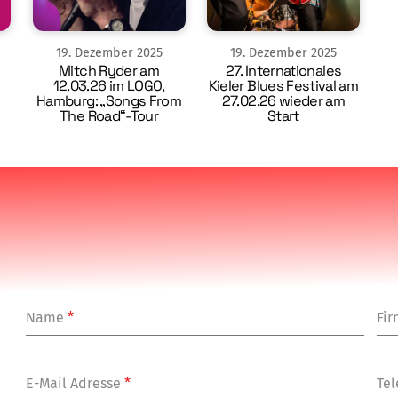
19
.
Dezember
2025
19
.
Dezember
2025
Mitch Ryder am
27. Internationales
12.03.26 im LOGO,
Kieler Blues Festival am
Hamburg: „Songs From
27.02.26 wieder am
The Road“-Tour
Start
Name
*
Fi
E-Mail Adresse
*
Tel