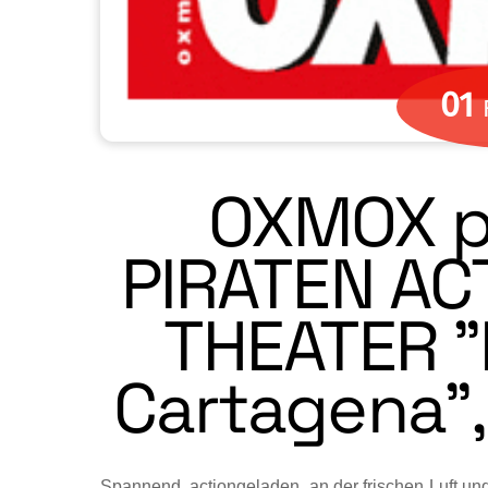
01
OXMOX pr
PIRATEN AC
THEATER "
Cartagena",
Spannend, actiongeladen, an der frischen Luft und