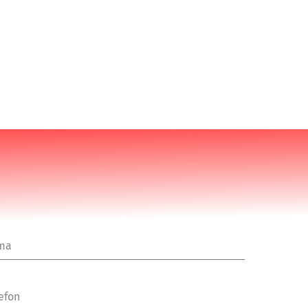
rma
efon