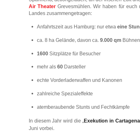
Air Theater
Grevesmühl­en. Wir haben für euch 
Landes zusammengetragen:
Anfahrtszeit aus Hamburg: nur et­wa
eine Stu
ca. 8 ha Gelände, davon ca.
9.000 qm
Bühnenf
1600
Sitzplätze für Besucher
mehr als
60
Darsteller
echte Vorderladerwaffen und Ka­nonen
zahlreiche Spezialeffekte
atemberaubende Stunts und Fecht­kämpfe
In diesem Jahr wird die „
Exekution in Car­tagena
Juni vorbei.