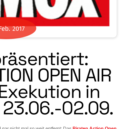
Feb.
2017
äsentiert:
TION OPEN AIR
Exekution in
 23.06.-02.09.
 gar nicht mal so weit entfernt: Das
Pira­ten Action Open