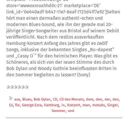
store=’wwwoxmoxhhd0c-21′ marketplace=’DE‘
link_id=’0e640adf-b647-11e7-8eaf-7723d41f7a92′]Selten
hört man einen dermaßen authenti¬schen und
modernen Blues-Sound, wie ihn der gerade mal 20-
jährige Singer-Songwriter aus Bristol auf seinem Debüt
veröffentlicht. Nach dem restlos ausverkauften
Hamburg-Konzert Anfang des Jahres gibt es zwölf
Songs, inklusive der bekannten Singles „Bu¬dapest“
und „Cassy O`“ für den heimischen Player. Was gibt es
Schöneres, als sich von der rauen Stimme des durch
Bob Dylan und Woody Guthrie beeinflussten Briten in
den Sommer begleiten zu lassen? (Sony)
✰✰✰✰✰✰
,
,
,
,
,
,
,
,
,
aus
Blues
Bob Dylan
CD
CD des Monats
dem
den
der
des
,
,
,
,
,
,
,
,
,
Es
für
George Ezra
hamburg
in
Konzert
man
monats
Singer
,
Sommer
und