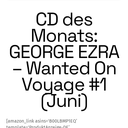
CD des
Monats:
GEORGE EZRA
– Wanted On
Voyage #1
(Juni)
[amazon_link asins=’B00LBMP1EQ‘
template=’ProduktAnzeige-DE‘