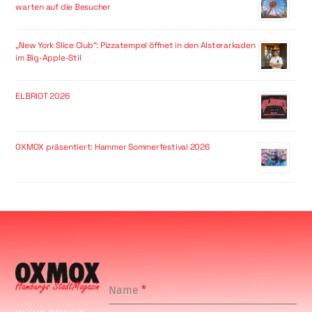
warten auf die Besucher
„New York Slice Club“: Pizzatempel öffnet in den Alsterarkaden
im Big-Apple-Stil
ELBRIOT 2026
OXMOX präsentiert: Hammer Sommerfestival 2026
Name
*