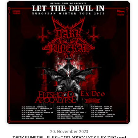
20
.
November
2023
DARK FUNERAL, FLESHGOD APOCALYPSE, EX DEO und