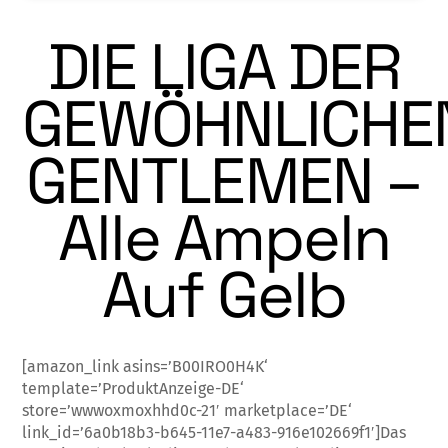
DIE LIGA DER
GEWÖHNLICHE
GENTLEMEN –
Alle Ampeln
Auf Gelb
[amazon_link asins=’B00IRO0H4K‘
template=’ProduktAnzeige-DE‘
store=’wwwoxmoxhhd0c-21′ marketplace=’DE‘
link_id=’6a0b18b3-b645-11e7-a483-916e102669f1′]Das