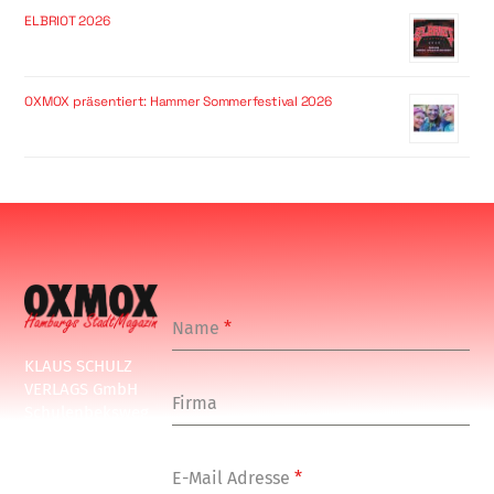
ELBRIOT 2026
OXMOX präsentiert: Hammer Sommerfestival 2026
Name
*
KLAUS SCHULZ
VERLAGS GmbH
Firma
Schulenbeksweg
1
20535 Hamburg
E-Mail Adresse
*