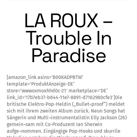
LA ROUX –
Trouble In
Paradise
[amazon_link asins=’B00KADPBTW‘
template=’ProduktAnzeige-DE‘
store=’wwwoxmoxhhd0c-21′ marketplace=’DE‘
link_id=’17b7eb37-b644-11e7-8891-d7162980cfe3′]Die
britische Elektro-Pop-Heldin („Bullet¬proof“) meldet
sich mit ihrem zweiten Album zurück. Neun Songs hat
Sängerin und Multi¬instrumentalistin Elly Jackson (26)
gemein¬sam mit Co-Produzent Ian Sherwin
aufge¬nommen. Eingängige Pop-Hooks und skurrile