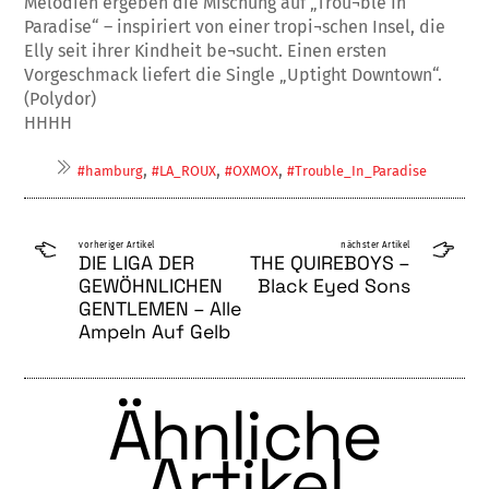
Melodien ergeben die Mischung auf „Trou¬ble In
Paradise“ – inspiriert von einer tropi¬schen Insel, die
Elly seit ihrer Kindheit be¬sucht. Einen ersten
Vorgeschmack liefert die Single „Uptight Downtown“.
(Polydor)
HHHH
,
,
,
#hamburg
#LA_ROUX
#OXMOX
#Trouble_In_Paradise
vorheriger Artikel
nächster Artikel
DIE LIGA DER
THE QUIREBOYS –
GEWÖHNLICHEN
Black Eyed Sons
GENTLEMEN – Alle
Ampeln Auf Gelb
Ähnliche
Artikel