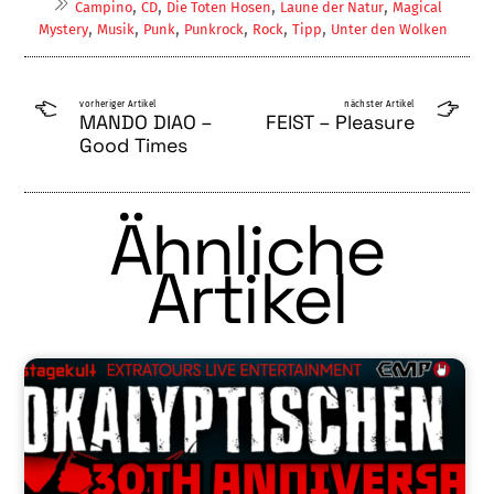
,
,
,
,
Campino
CD
Die Toten Hosen
Laune der Natur
Magical
,
,
,
,
,
,
Mystery
Musik
Punk
Punkrock
Rock
Tipp
Unter den Wolken
vorheriger Artikel
nächster Artikel
MANDO DIAO –
FEIST – Pleasure
Good Times
Ähnliche
Artikel