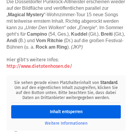
Die Düsseldorfer Punkrock-Altmeister er­schei­­­­nen wieder
auf der Bildfläche und ver­öffentlichen paral­lel zur
„
Magical Mys­te­ry
“-Wohnzimmer-Tour 15 neue Songs
mit teil­­weise ernstem Inhalt. Richtig abgerockt werden
kann zu „
Unter Den Wolken
“ oder „
Energie
“. Im Som­mer
geht‘s für
Campino
(54, Ges.),
Kuddel
(Git.),
Breiti
(Git.),
Andi
(B.) und
Vom Ritchie
(Dr.) auf die großen Festival-
Bühnen (u. a.
Rock am Ring
).
(JKP)
Hier gibt’s weitere Infos:
http://www.dietotenhosen.de/
Sie sehen gerade einen Platzhalterinhalt von
Standard
.
Um auf den eigentlichen Inhalt zuzugreifen, klicken Sie
auf den Button unten. Bitte beachten Sie, dass dabei
Daten an Drittanbieter weitergegeben werden.
Inhalt entsperren
Weitere Informationen