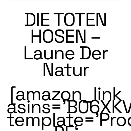
DIE TOTEN
HOSEN –
Laune Der
Natur
[amazon_link
asins=’B06XKV
template=’Pro