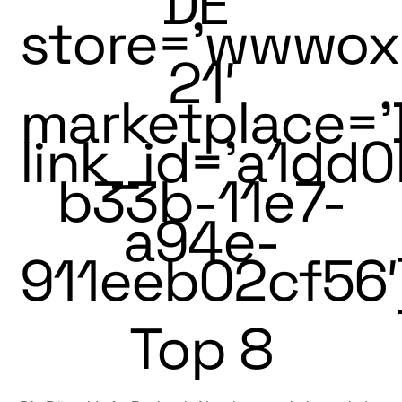
DE‘
store=’wwwo
21′
marketplace=’
link_id=’a1dd
b33b-11e7-
a94e-
911eeb02cf56′
Top 8