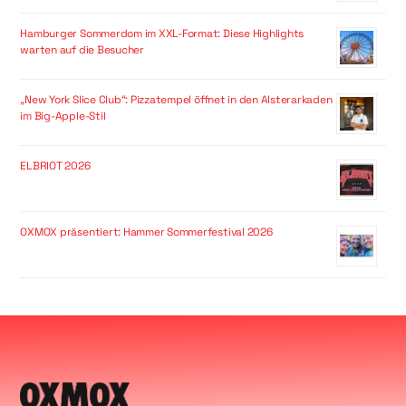
Hamburger Sommerdom im XXL-Format: Diese Highlights
warten auf die Besucher
„New York Slice Club“: Pizzatempel öffnet in den Alsterarkaden
im Big-Apple-Stil
ELBRIOT 2026
OXMOX präsentiert: Hammer Sommerfestival 2026