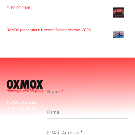
ELBRIOT 2026
OXMOX präsentiert: Hammer Sommerfestival 2026
Name
*
KLAUS SCHULZ
VERLAGS GmbH
Firma
Schulenbeksweg
1
20535 Hamburg
E-Mail Adresse
*