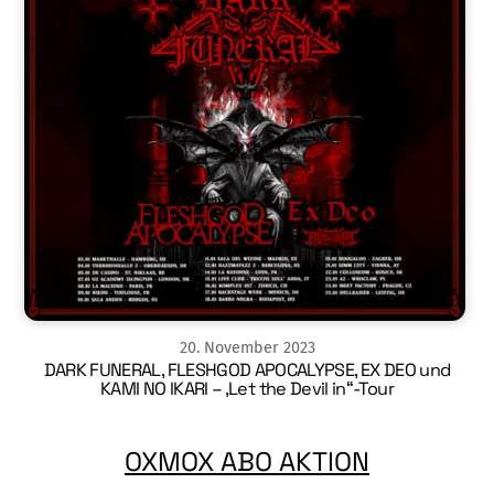
20
.
November
2023
DARK FUNERAL, FLESHGOD APOCALYPSE, EX DEO und
KAMI NO IKARI – ‚Let the Devil in“-Tour
OXMOX ABO AKTION