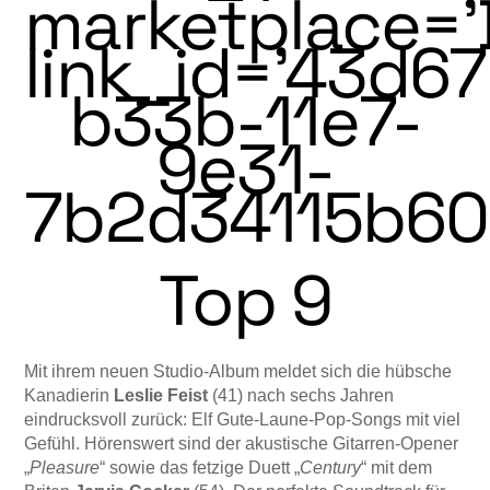
marketplace=’
link_id=’43d6
b33b-11e7-
9e31-
7b2d34115b60′
Top 9
Mit ihrem neuen Studio-Album meldet sich die hübsche
Kanadierin
Leslie Feist
(41) nach sechs Jahren
eindrucks­voll zurück: Elf Gute-Laune-Pop-Songs mit viel
Gefühl. Hö­r­­ens­wert sind der akustische Gitarren-Op­en­er
„
Pleasure
“ sowie das fetzige Duett „
Cen­tury
“ mit dem