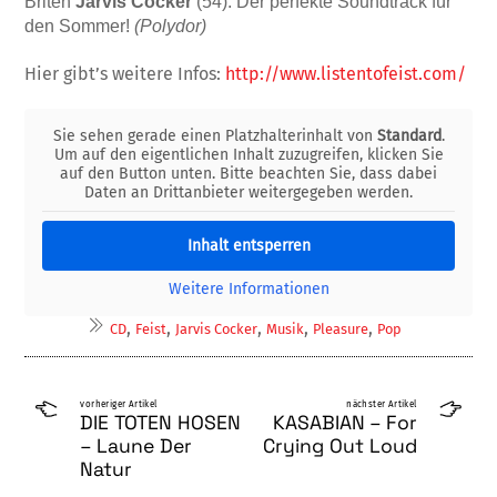
Briten
Jarvis Cocker
(54). Der perfekte Soundtrack für
den Sommer!
(Polydor)
Hier gibt’s weitere Infos:
http://www.listentofeist.com/
Sie sehen gerade einen Platzhalterinhalt von
Standard
.
Um auf den eigentlichen Inhalt zuzugreifen, klicken Sie
auf den Button unten. Bitte beachten Sie, dass dabei
Daten an Drittanbieter weitergegeben werden.
Inhalt entsperren
Weitere Informationen
,
,
,
,
,
CD
Feist
Jarvis Cocker
Musik
Pleasure
Pop
vorheriger Artikel
nächster Artikel
DIE TOTEN HOSEN
KASABIAN – For
– Laune Der
Crying Out Loud
Natur