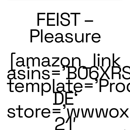
FEIST –
Pleasure
[amazon_link
asins=’B06XR
template=’Pro
DE‘
store=’wwwo
21′