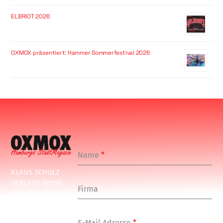
ELBRIOT 2026
OXMOX präsentiert: Hammer Sommerfestival 2026
Name
*
KLAUS SCHULZ
VERLAGS GmbH
Firma
Schulenbeksweg
1
20535 Hamburg
E-Mail Adresse
*