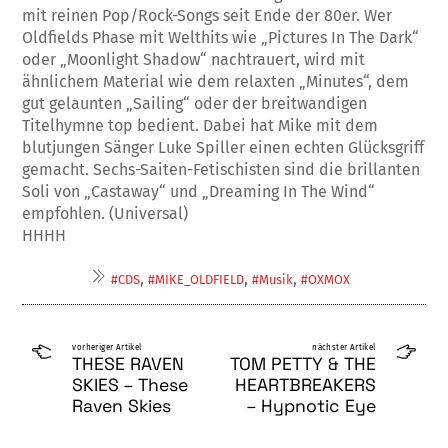
mit reinen Pop/Rock-Songs seit Ende der 80er. Wer
Oldfields Phase mit Welthits wie „Pictures In The Dark“
oder „Moonlight Shadow“ nachtrauert, wird mit
ähnlichem Material wie dem relaxten „Minu­tes“, dem
gut gelaunten „Sailing“ oder der breitwandigen
Titelhymne top bedient. Dabei hat Mike mit dem
blutjungen Sänger Luke Spiller einen echten Glücksgriff
gemacht. Sechs-Saiten-Fetischisten sind die brillanten
Soli von „Castaway“ und „Dreaming In The Wind“
empfohlen. (Universal)
HHHH
,
,
,
#CDS
#MIKE_OLDFIELD
#Musik
#OXMOX
vorheriger Artikel
nächster Artikel
THESE RAVEN
TOM PETTY & THE
SKIES – These
HEARTBREAKERS
Raven Skies
– Hypnotic Eye