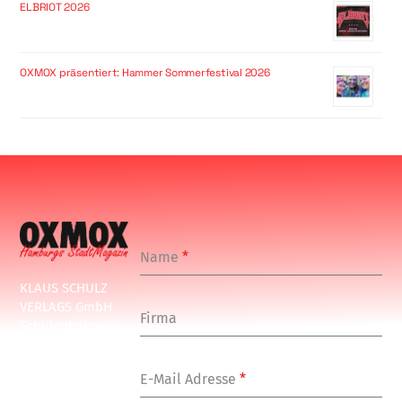
ELBRIOT 2026
OXMOX präsentiert: Hammer Sommerfestival 2026
Name
*
KLAUS SCHULZ
VERLAGS GmbH
Firma
Schulenbeksweg
1
20535 Hamburg
E-Mail Adresse
*
Tel: +49-(0)-40-