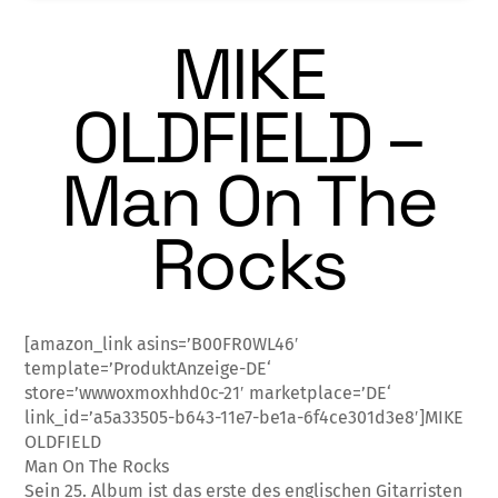
MIKE
OLDFIELD –
Man On The
Rocks
[amazon_link asins=’B00FR0WL46′
template=’ProduktAnzeige-DE‘
store=’wwwoxmoxhhd0c-21′ marketplace=’DE‘
link_id=’a5a33505-b643-11e7-be1a-6f4ce301d3e8′]MIKE
OLDFIELD
Man On The Rocks
Sein 25. Album ist das erste des englischen Gitarristen