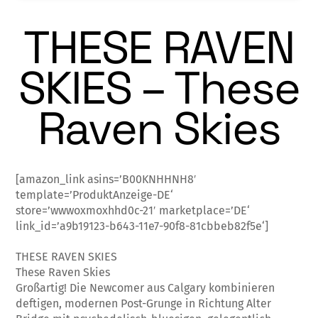
THESE RAVEN
SKIES – These
Raven Skies
[amazon_link asins=’B00KNHHNH8′
template=’ProduktAnzeige-DE‘
store=’wwwoxmoxhhd0c-21′ marketplace=’DE‘
link_id=’a9b19123-b643-11e7-90f8-81cbbeb82f5e‘]
THESE RAVEN SKIES
These Raven Skies
Großartig! Die Newcomer aus Calgary kom­binieren
deftigen, modernen Post-Grunge in Richtung Alter