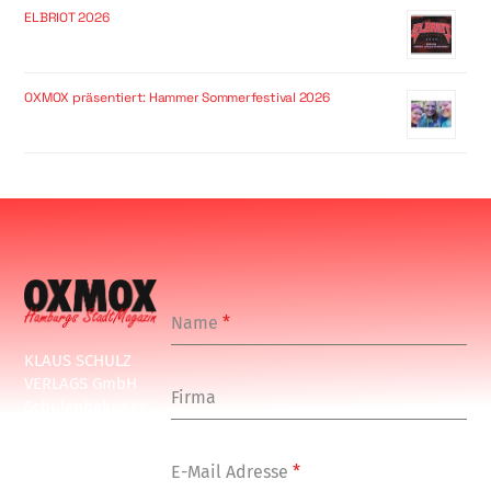
ELBRIOT 2026
OXMOX präsentiert: Hammer Sommerfestival 2026
Name
*
KLAUS SCHULZ
VERLAGS GmbH
Firma
Schulenbeksweg
1
20535 Hamburg
E-Mail Adresse
*