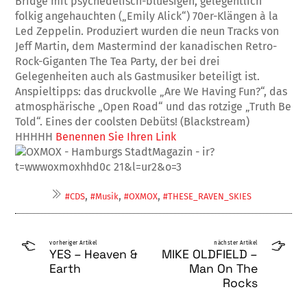
Bridge mit psychedelisch-bluesigen, gelegentlich
folkig angehauchten („Emily Alick“) 70er-Klängen à la
Led Zep­pelin. Produziert wurden die neun Tracks von
Jeff Martin, dem Mastermind der kanadi­schen Retro-
Rock-Giganten The Tea Party, der bei drei
Gelegenheiten auch als Gastmu­siker beteiligt ist.
Anspieltipps: das druck­volle „Are We Having Fun?“, das
atmosphä­rische „Open Road“ und das rotzige „Truth Be
Told“. Eines der coolsten Debüts! (Black­stream)
HHHHH
Benennen Sie Ihren Link
,
,
,
#CDS
#Musik
#OXMOX
#THESE_RAVEN_SKIES
vorheriger Artikel
nächster Artikel
YES – Heaven &
MIKE OLDFIELD –
Earth
Man On The
Rocks