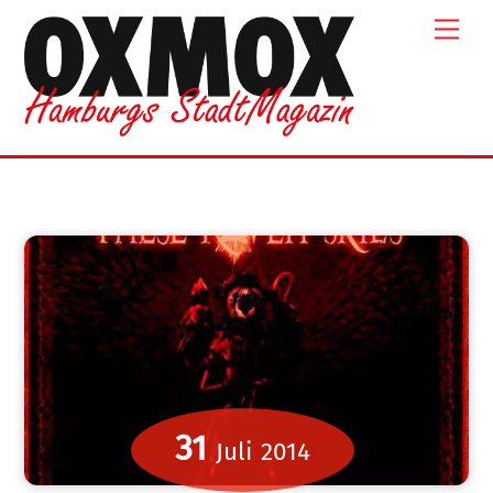
Skip
Men
to
content
31
Juli
2014