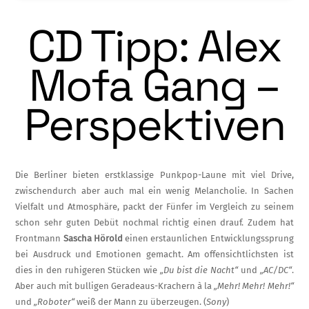
CD Tipp: Alex
Mofa Gang –
Perspektiven
Die Berliner bieten erstklassige Punkpop-Lau­ne mit viel Drive,
zwischendurch aber auch mal ein wenig Melancholie. In Sachen
Vielfalt und Atmosphäre, packt der Fünfer im Ver­gleich zu seinem
schon sehr guten Debüt noch­mal richtig einen drauf. Zudem hat
Frontmann
Sascha Hörold
einen erstaunlichen Entwick­lungssprung
bei Ausdruck und Emotionen ge­macht. Am offensichtlichsten ist
dies in den ruhigeren Stücken wie
„Du bist die Nacht“
und
„AC/DC“
.
Aber auch mit bulligen Geradeaus-Krachern à la
„Mehr! Mehr! Mehr!“
und
„Roboter“
weiß der Mann zu überzeugen.
(
Sony
)