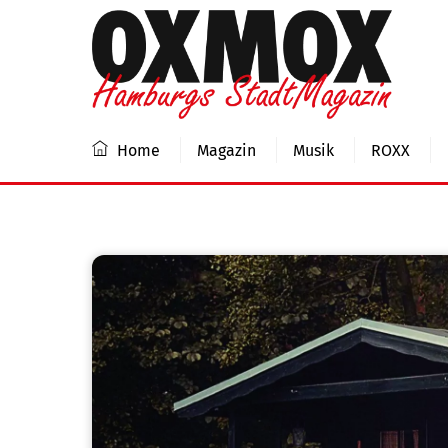
Skip
to
content
Home
Magazin
Musik
ROXX