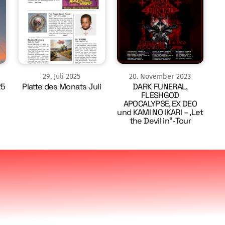
29
.
Juli
2025
20
.
November
2023
25
Platte des Monats Juli
DARK FUNERAL,
FLESHGOD
APOCALYPSE, EX DEO
und KAMI NO IKARI – ‚Let
the Devil in“-Tour