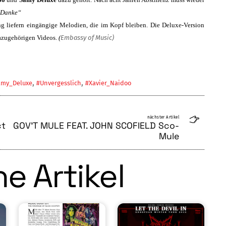
Danke“
ng liefern eingängige Me­lodien, die im Kopf bleiben. Die Deluxe-Ver­sion
dazugehörigen Videos.
(
Embassy of Music)
,
,
amy_Deluxe
#Unvergesslich
#Xavier_Naidoo
nächster Artikel
ct
GOV’T MULE FEAT. JOHN SCOFIELD Sco-
Mule
e Artikel