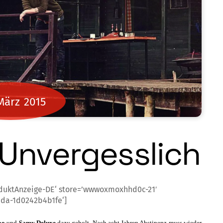
März
2015
Unvergesslich
duktAnzeige-DE‘ store=’wwwoxmoxhhd0c-21′
cda-1d0242b4b1fe‘]
oo
und
Samy Deluxe
dazu geholt. Nach acht Jahren Abstinenz muss wieder