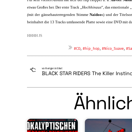
etwas Großes her. Der erste Tra­ck „
Hochhinaus
“, das emotionale
„
(
mit der gänsehauterregenden Stimme
Naido­o
s) und der Titelso
beinhaltet die 13 Tracks umfassende Platte sowie eine DVD mit 
HHHH JS
,
,
,
#CD
#hip_hop
#Nico_Suave
#S
vorheriger Artikel
BLACK STAR RIDERS The Killer Instin
Ähnlich