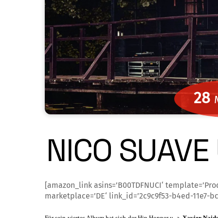
28
NICO SUAVE 
[amazon_link asins=’B00TDFNUCI‘ template=’Pro
marketplace=’DE‘ link_id=’2c9c9f53-b4ed-11e7-b
Für sein viertes Album hat sich der Hip Hop­per
u. a.
Xavier Naid