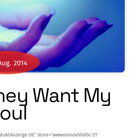
Aug.
2014
hey Want My
oul
oduktAnzeige-DE‘ store=’wwwoxmoxhhd0c-21′