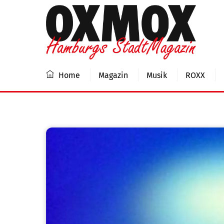
Skip
to
content
Home
Magazin
Musik
ROXX