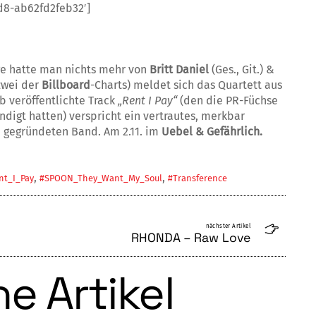
d8-ab62fd2feb32′]
ge hatte man nichts mehr von
Britt Dani­el
(Ges., Git.) &
zwei der
Billboard
-Charts) meldet sich das Quartett aus
b veröffentlichte Track
„Rent I Pay“
(den die PR-Füchse
digt hatten) verspri­cht ein vertrautes, merkbar
 gegründe­ten Band. Am 2.11. im
Uebel & Gefährlich.
,
,
nt_I_Pay
#SPOON_They_Want_My_Soul
#Transference
nächster Artikel
RHONDA – Raw Love
e Artikel