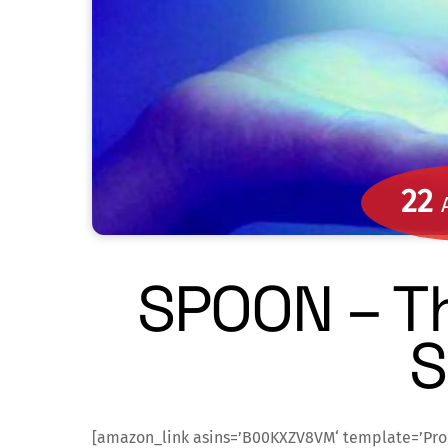
22
SPOON – T
S
[amazon_link asins=’B00KXZV8VM‘ template=’Pr