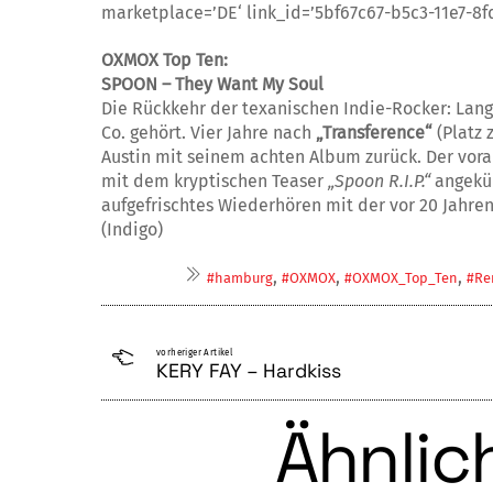
marketplace=’DE‘ link_id=’5bf67c67-b5c3-11e7-8f
OXMOX Top Ten:
SPOON – They Want My Soul
Die Rückkehr der texanischen Indie-Rocker: Lan
Co. gehört. Vier Jahre nach
„Transference“
(Platz 
Austin mit seinem achten Album zurück. Der vora
mit dem kryptischen Teaser
„Spoon R.I.P.“
angekün
aufgefrischtes Wiederhören mit der vor 20 Jahren
(Indigo)
,
,
,
#hamburg
#OXMOX
#OXMOX_Top_Ten
#Re
vorheriger Artikel
KERY FAY – Hardkiss
Ähnlich