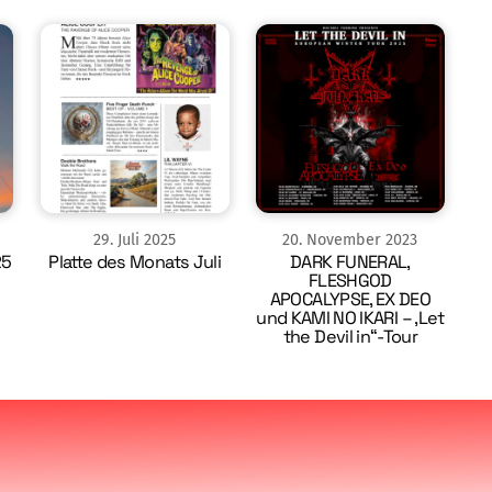
29
.
Juli
2025
20
.
November
2023
25
Platte des Monats Juli
DARK FUNERAL,
FLESHGOD
APOCALYPSE, EX DEO
und KAMI NO IKARI – ‚Let
the Devil in“-Tour