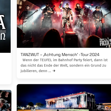
TANZWUT – ‚Achtung Mensch‘ -Tour 2024
Wenn der TEUFEL im Bahnhof Party feiert, dann ist
das nicht das Ende der Welt, sondern ein Grund zu
jubilieren, denn …