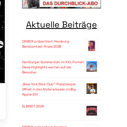
Aktuelle Beiträge
OXMOX präsentiert: Hamburg-
Bandcontest Finale 2026
Hamburger Sommerdom im XXL-Format:
Diese Highlights warten auf die
Besucher
„New York Slice Club“: Pizzatempel
öffnet in den Alsterarkaden im Big-
Apple-Stil
ELBRIOT 2026