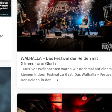
ge
WALHALLA – Das Festival der Helden mit
Glimmer und Gloria
Kurz vor Weihnachten waren wir nochmal auf einem
kleinen Indoor Festival zu Gast. Das Walhalla – Festiva
Der Helden in den…