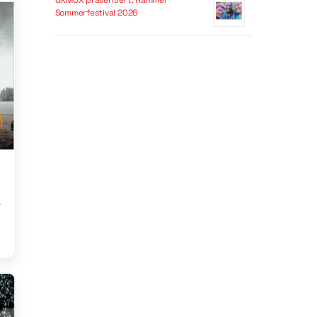
OXMOX präsentiert: Hammer
Sommerfestival 2026
e