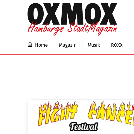
Skip
to
content
Home
Magazin
Musik
ROXX