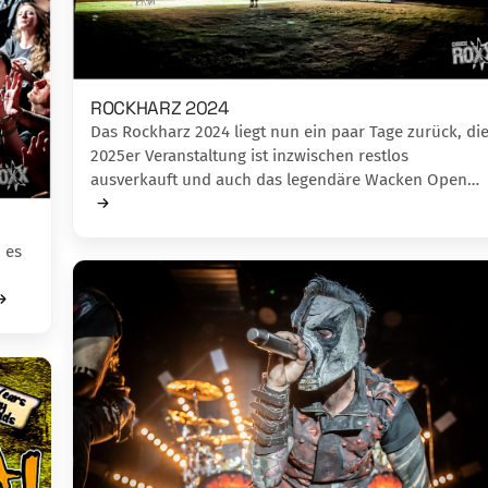
ROCKHARZ 2024
Das Rockharz 2024 liegt nun ein paar Tage zurück, di
2025er Veranstaltung ist inzwischen restlos
ausverkauft und auch das legendäre Wacken Open…
 es