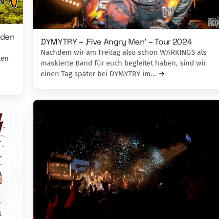
rden
DYMYTRY – ‚Five Angry Men‘ – Tour 2024
Nachdem wir am Freitag also schon WARKINGS als
ten
maskierte Band für euch begleitet haben, sind wir
einen Tag später bei DYMYTRY im…