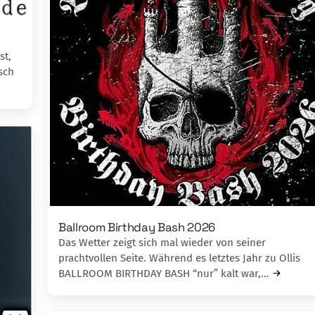
st,
sch
Ballroom Birthday Bash 2026
Das Wetter zeigt sich mal wieder von seiner
prachtvollen Seite. Während es letztes Jahr zu Ollis
BALLROOM BIRTHDAY BASH “nur” kalt war,…