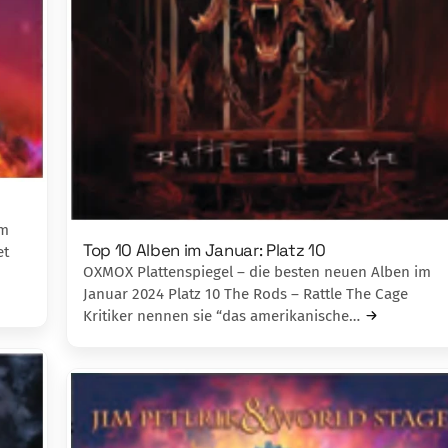
im
Top 10 Alben im Januar: Platz 10
et
OXMOX Plattenspiegel – die besten neuen Alben im
Januar 2024 Platz 10 The Rods – Rattle The Cage
Kritiker nennen sie “das amerikanische…