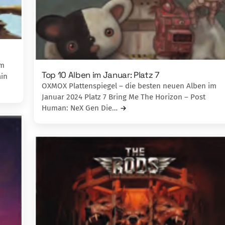
im
Top 10 Alben im Januar: Platz 7
ain
OXMOX Plattenspiegel – die besten neuen Alben im
Januar 2024 Platz 7 Bring Me The Horizon – Post
Human: NeX Gen Die…