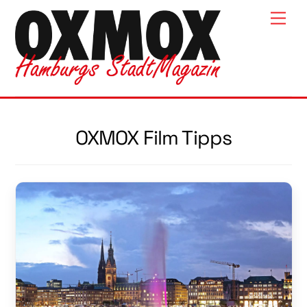
Skip
Men
to
content
OXMOX Film Tipps