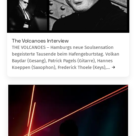
The Volcanoes Interview
THE VOLCANOES – Hamburgs neue Soulsensation
begeisterte Tausende beim Hafengeburtstag. Volkan
Baydar (Gesang), Patrick Pagels (Gitarre), Hannes
Koeppen (Saxophon), Frederick Thoele (Keys),…